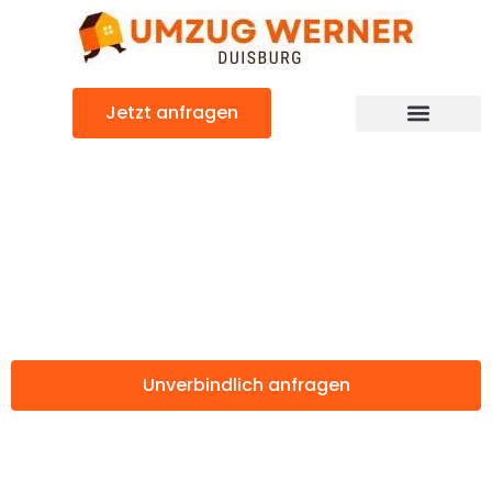
Zum
Inhalt
springen
Jetzt anfragen
Günstiger St Albans Umzug
Umzug Duisburg
St Albans
Unverbindlich anfragen
Weitere Informationen