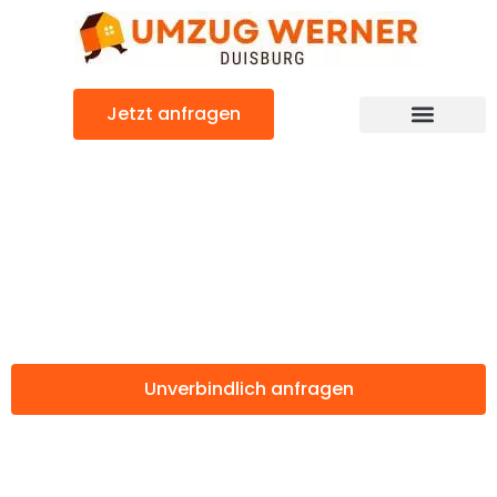
Zum
Inhalt
springen
Jetzt anfragen
Günstiger North Lanarkshire Umzug
Umzug Duisburg
North Lanarkshire
Unverbindlich anfragen
Weitere Informationen