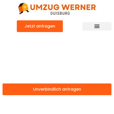
Zum
Inhalt
springen
Jetzt anfragen
Günstiger Stoke-on-Trent Umzug
Umzug Duisburg
Stoke-on-Trent
Unverbindlich anfragen
Weitere Informationen